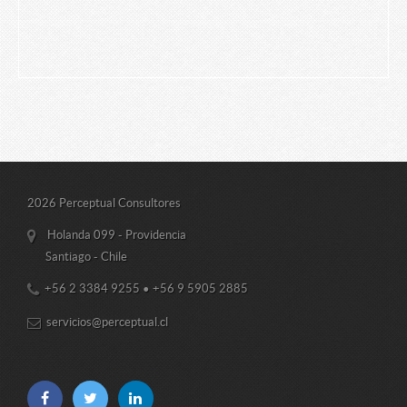
2026 Perceptual Consultores
Holanda 099 - Providencia
Santiago - Chile
+56 2 3384 9255
•
+56 9 5905 2885
servicios@perceptual.cl